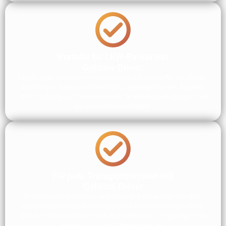
Vorteile für LKW-Fahrer mit
Galdora-Driver:
Langfristige und sichere Festanstellung mit übertariflichem Gehalt,
Zuschlägen, Spesen und Weiterbildungsmöglichkeiten. Respekt,
Wertschätzung und familienfreundliche Rahmenbedingungen sind
für uns selbstverständlich.
Für jede Transportmission mit
Galdora-Driver
Wir garantieren die sichere und schnelle Beförderung Ihrer Güter.
Unsere erfahrenen und zuverlässigen Fahrer/innen sorgen dafür,
dass Ihre Waren pünktlich und unversehrt an ihr Ziel gelangen. Der
reibungslose Ablauf beginnt mit uns.